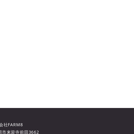
会社FARM8
市来迎寺前田3662